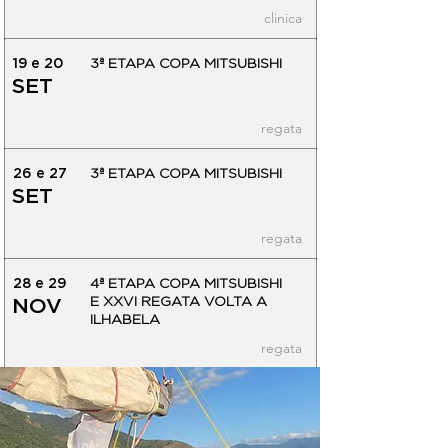
clinica
19 e 20
3ª ETAPA COPA MITSUBISHI
SET
regata
26 e 27
3ª ETAPA COPA MITSUBISHI
SET
regata
28 e 29
4ª ETAPA COPA MITSUBISHI
E XXVI REGATA VOLTA A
NOV
ILHABELA
regata