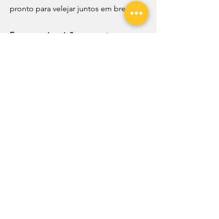
pronto para velejar juntos em breve!
Faça a sua inscrição e garanta sua vaga
no BL3 Sailing Team!
BL3 ESCOLA DE IATISMO
ILHABELA
Praia da Armação
Rua Perimetral Norte, 5013
Ilhabela - SP - CEP
11630-000
Whatsapp:
12 99126-7649
Funcionamos de quarta à
segunda