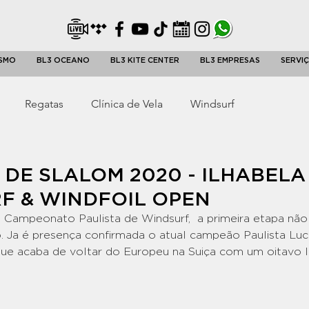
ISMO
BL3 OCEANO
BL3 KITE CENTER
BL3 EMPRESAS
SERVI
Regatas
Clínica de Vela
Windsurf
Kitefoil
Kite Center
Canoa Polinesia
 DE SLALOM 2020 - ILHABELA
F & WINDFOIL OPEN
Aulas de Vela em Ilhabela
Passeios e Charters
Campeonato Paulista de Windsurf,  a primeira etapa não 
o. Ja é presença confirmada o atual campeão Paulista Luc
ue acaba de voltar do Europeu na Suiça com um oitavo l
Wing Foil
Guardaria
Curso de Vela Oceanica