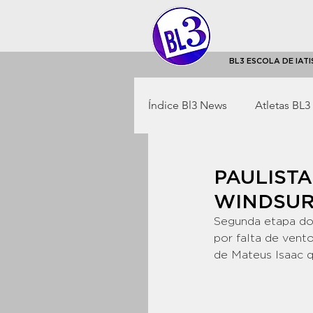
BL3 ESCOLA DE IAT
Índice Bl3 News
Atletas BL3
Foil Windsurf
Kitesurf
PAULISTA
WINDSUR
BL3 Empresa
Home
Segunda etapa do 
por falta de vent
de Mateus Isaac q
Eventos Corporativos