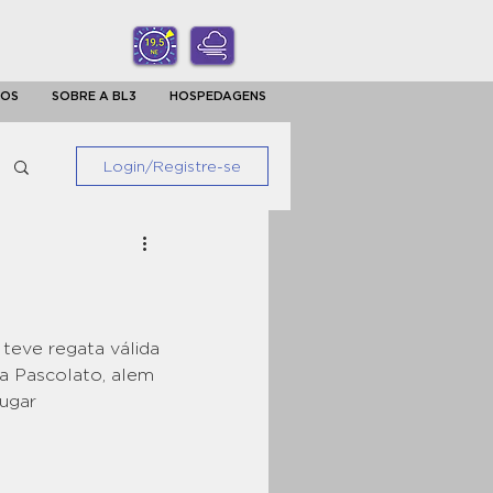
ÇOS
SOBRE A BL3
HOSPEDAGENS
Login/Registre-se
teve regata válida 
a Pascolato, alem 
ugar