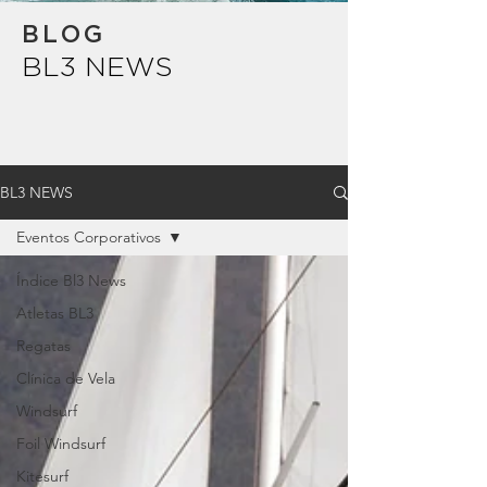
BLOG
BL3 NEWS
BL3 NEWS
Eventos Corporativos
Índice Bl3 News
Atletas BL3
Regatas
Clínica de Vela
Windsurf
Foil Windsurf
Kitesurf