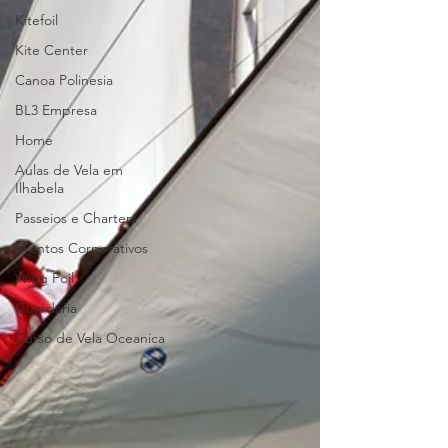
Kitefoil
Kite Center
Canoa Polinesia
BL3 Empresa
Home
Aulas de Vela em
Ilhabela
Passeios e Charters
Eventos Corporativos
Wing Foil
Guardaria
Curso de Vela Oceanica