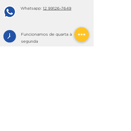
Rua Perimetral Norte, 5013
Ilhabela - SP - CEP
11630-000
Whatsapp:
12 99126-7649
Funcionamos de quarta à
segunda
durante a semana: 9h às 17h
finais de semana: 9h às 18h
Retorno das embarcações: 1 hora
antes do fechamento da base
Uso obrigatório de máscaras,
álcool gel e o devido
distanciamento social
E-mail:
bl3@bl3.com.br