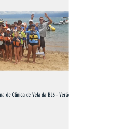
! informações:
2 99126-7649 (12)...
na de Clínica de Vela da BL3 - Verão
nicas de Vela - edição Verão foi um
articipantes, a semana foi repleta