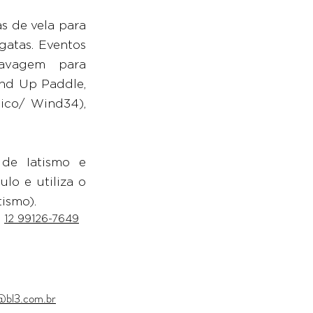
as de vela para
gatas. Eventos
lavagem para
and Up Paddle,
nico/ Wind34),
 de Iatismo e
lo e utiliza o
ismo).
:
12 99126-7649
@bl3.com.br