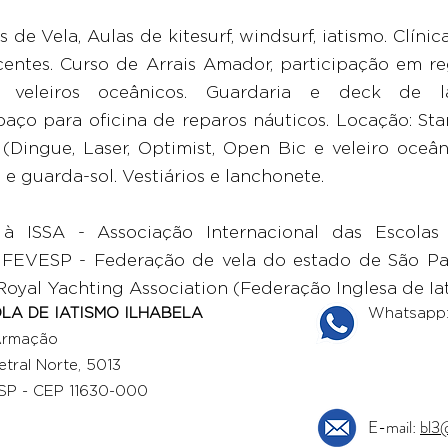
de Vela, Aulas de kitesurf, windsurf, iatismo. Clínic
centes. Curso de Arrais Amador, participação em re
m veleiros oceânicos. Guardaria e deck de 
aço para oficina de reparos náuticos. Locação: St
s (Dingue, Laser, Optimist, Open Bic e veleiro oceâ
 e guarda-sol. Vestiários e lanchonete.
 à ISSA - Associação Internacional das Escolas
 FEVESP - Federação de vela do estado de São Pau
oyal Yachting Association (Federação Inglesa de Iat
LA DE IATISMO ILHABELA
Whatsapp
Armação
tral Norte, 5013
- SP - CEP 11630-000
E-mail:
bl3