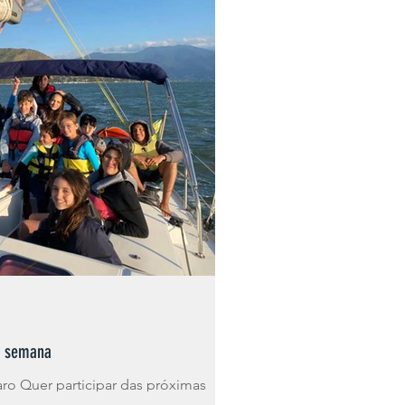
 Vela em Ilhabela
e Vela Oceanica
2ª semana
ro Quer participar das próximas