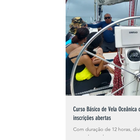
Kitefoil
Kite Center
Passeios e Charters
Ev
Curso Básico de Vela Oceânica 
inscrições abertas
Com duração de 12 horas, divi
aprendem sobre: segurança a 