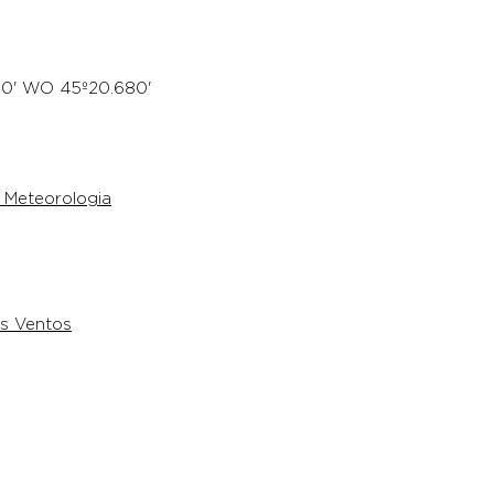
90' WO 45º20.680'
 Meteorologia
os Ventos