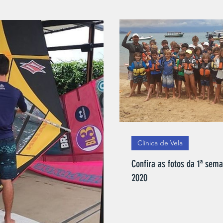
semanas? Ainda dá tempo
armacao@bl3.com.br (12) 1
Clínica de Vela
Confira as fotos da 1ª sema
2020
A primeira semana das Clí
sucesso!!Com mais de 30 p
de muito...