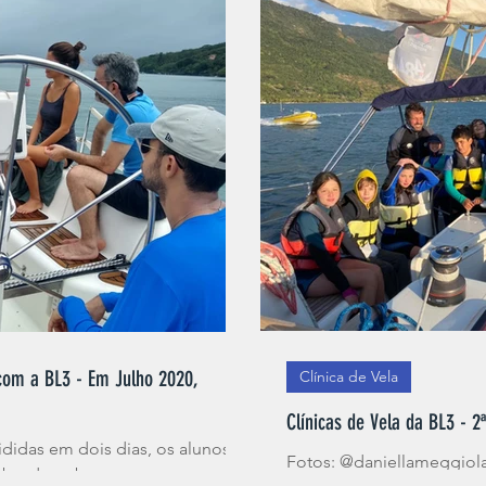
Canoa Polinesia
BL3 Empresa
Home
Aulas de
entos Corporativos
Wing Foil
Guardaria
Curso d
com a BL3 - Em Julho 2020,
Clínica de Vela
Clínicas de Vela da BL3 - 
didas em dois dias, os alunos
Fotos: @daniellameggiola
bordo, o barco e suas partes, as