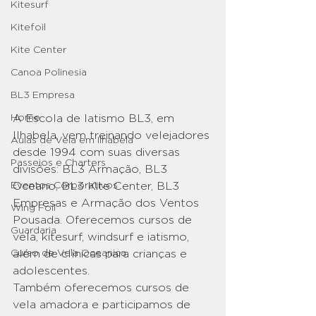
Kitesurf
Kitefoil
Kite Center
Canoa Polinesia
BL3 Empresa
Home
A Escola de Iatismo BL3, em 
Ilhabela, vem treinando velejadores 
Aulas de Vela em Ilhabela
desde 1994 com suas diversas 
Passeios e Charters
divisões: BL3 Armação, BL3 
Eventos Corporativos
Oceano, BL3 Kite Center, BL3 
Empresas e Armação dos Ventos 
Wing Foil
Pousada. Oferecemos cursos de 
Guardaria
vela, kitesurf, windsurf e iatismo, 
Curso de Vela Oceanica
além de clínicas para crianças e 
adolescentes. 
Também oferecemos cursos de 
vela amadora e participamos de 