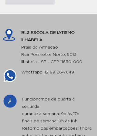
Curtir
Responder
BL3 ESCOLA DE IATISMO
ILHABELA
Praia da Armação
Rua Perimetral Norte, 5013
Ilhabela - SP - CEP
11630-000
Whatsapp:
12 99126-7649
Funcionamos de quarta à
segunda
durante a semana: 9h às 17h
finais de semana: 9h às 18h
Retorno das embarcações: 1 hora
antes do fechamento da base