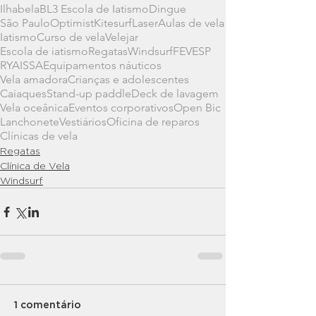
Ilhabela
BL3 Escola de Iatismo
Dingue
São Paulo
Optimist
Kitesurf
Laser
Aulas de vela
Iatismo
Curso de vela
Velejar
Escola de iatismo
Regatas
Windsurf
FEVESP
RYA
ISSA
Equipamentos náuticos
Vela amadora
Crianças e adolescentes
Caiaques
Stand-up paddle
Deck de lavagem
Vela oceânica
Eventos corporativos
Open Bic
Lanchonete
Vestiários
Oficina de reparos
Clínicas de vela
Regatas
Clínica de Vela
Windsurf
1 comentário