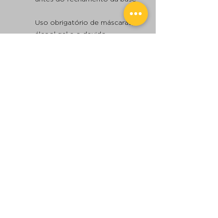
Uso obrigatório de máscaras,
álcool gel e o devido
distanciamento social
E-mail:
bl3@bl3.com.br
S 23º44.290' WO 45º20.680'
Consulte a Meteorologia
Consulte os Ventos
NOVIDADES DA BL3 E DO
MUNDO DA VELA. SAIBA ANTES.