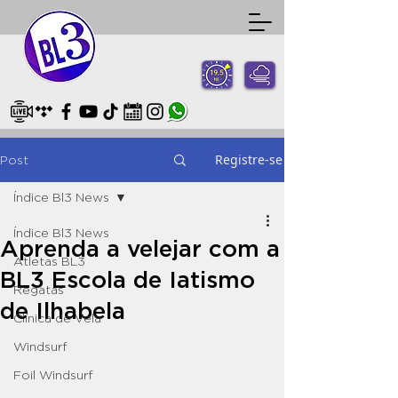
Registre-se
Post
Índice Bl3 News
Índice Bl3 News
Aprenda a velejar com a
Atletas BL3
BL3 Escola de Iatismo
Regatas
de Ilhabela
Clínica de Vela
Windsurf
Foil Windsurf