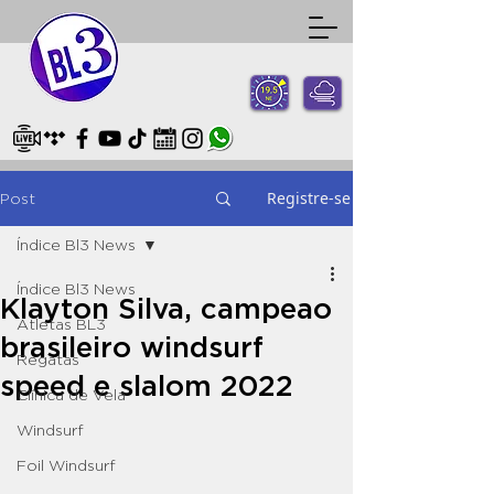
Registre-se
Post
Índice Bl3 News
Índice Bl3 News
Klayton Silva, campeao
Atletas BL3
brasileiro windsurf
Regatas
speed e slalom 2022
Clínica de Vela
Windsurf
Foil Windsurf