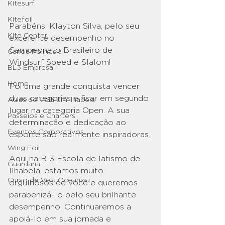
Kitesurf
Kitefoil
Parabéns, Klayton Silva, pelo seu 
Kite Center
excelente desempenho no 
Campeonato Brasileiro de 
Canoa Polinesia
Windsurf Speed e Slalom! 
BL3 Empresa
Home
Foi uma grande conquista vencer 
duas categorias e ficar em segundo 
Aulas de Vela em Ilhabela
lugar na categoria Open. A sua 
Passeios e Charters
determinação e dedicação ao 
Eventos Corporativos
esporte são realmente inspiradoras.
Wing Foil
Aqui na Bl3 Escola de Iatismo de 
Guardaria
Ilhabela, estamos muito 
Curso de Vela Oceanica
orgulhosos de você e queremos 
parabenizá-lo pelo seu brilhante 
desempenho. Continuaremos a 
apoiá-lo em sua jornada e 