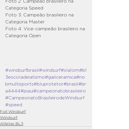
Foto 2: Campeão brasileiro na 
Categoria Speed
Foto 3: Campeão brasileiro na 
Categoria Master
Foto 4: Vice-campeão brasileiro na 
Categoria Open
.
.
.
#windsurfbrasil
#windsurf
#slalom
#bl
3escoladeiatismo
#gailceramica
#no
bmultisports
#bluprotetor
#brasil
#br
a4444
#piaui
#campeonatobrasileiro
#CampeonatoBrasileirodeWindsurf
#speed
Foil Windsurf
Windsurf
Atletas BL3