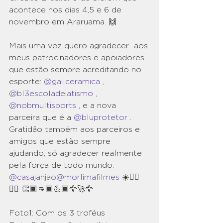
acontece nos dias 4,5 e 6 de 
novembro em Araruama. 🙌
Mais uma vez quero agradecer  aos 
meus patrocinadores e apoiadores 
que estão sempre acreditando no 
esporte: 
@gailceramica
 , 
@bl3escoladeiatismo
 , 
@nobmultisports
 , e a nova 
parceira que é a 
@bluprotetor
 . 
Gratidão também aos parceiros e 
amigos que estão sempre 
ajudando, só agradecer realmente 
pela força de todo mundo. 
@casajanjao
@morlimafilmes
 ☀️🏄‍♂️
🙏🏾 👏🏾👊🏾💪🏾🦅🚀🦅
Foto1: Com os 3 troféus       