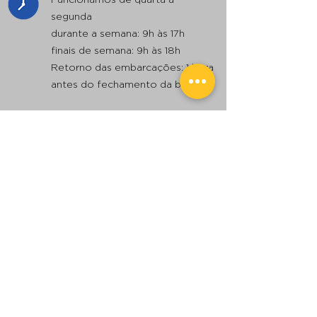
segunda
durante a semana: 9h às 17h
finais de semana: 9h às 18h
Retorno das embarcações: 1 hora
antes do fechamento da base
Uso obrigatório de máscaras,
álcool gel e o devido
distanciamento social
E-mail:
bl3@bl3.com.br
S 23º44.290' WO 45º20.680'
Consulte a Meteorologia
Consulte os Ventos