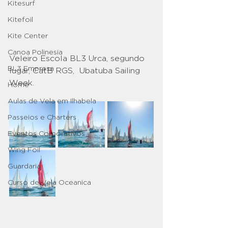
Kitesurf
Kitefoil
Kite Center
Canoa Polinesia
Veleiro Escola BL3 Urca, segundo 
BL3 Empresa
lugar, CatB RGS,  Ubatuba Sailing 
Week. 
Home
Aulas de Vela em Ilhabela
Passeios e Charters
Eventos Corporativos
Wing Foil
Guardaria
Curso de Vela Oceanica