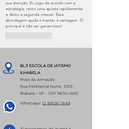
sua atenção. Eu jogo de acordo com a 
estratégia: retiro uma aposta rapidamente 
e deixo a segunda crescer. Essa 
abordagem ajuda a manter a vantagem. O 
principal é não ser ganancioso!
Curtir
Responder
BL3 ESCOLA DE IATISMO
ILHABELA
Praia da Armação
Rua Perimetral Norte, 5013
Ilhabela - SP - CEP
11630-000
Whatsapp:
12 99126-7649
Funcionamos de quarta à