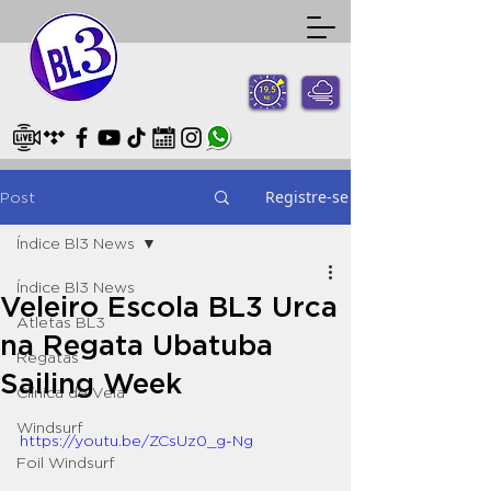
Registre-se
Post
Índice Bl3 News
Índice Bl3 News
Veleiro Escola BL3 Urca
Atletas BL3
na Regata Ubatuba
Regatas
Sailing Week
Clínica de Vela
Windsurf
https://youtu.be/ZCsUz0_g-Ng
Foil Windsurf